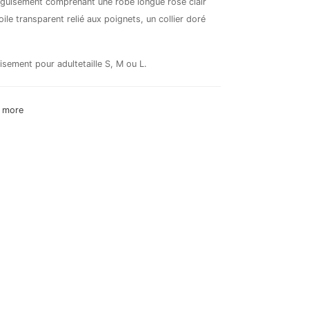
éguisement comprenant une robe longue rose clair
ile transparent relié aux poignets, un collier doré
uisement pour adultetaille S, M ou L.
 more