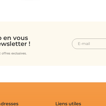
o en vous
wsletter !
E-
mail
 offres exclusives.
adresses
Liens utiles