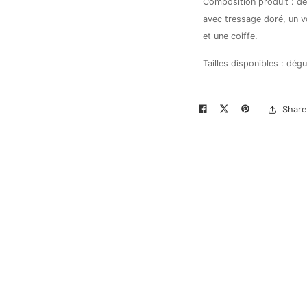
Composition produit : d
avec tressage doré, un vo
et une coiffe.
Tailles disponibles : dég
Share