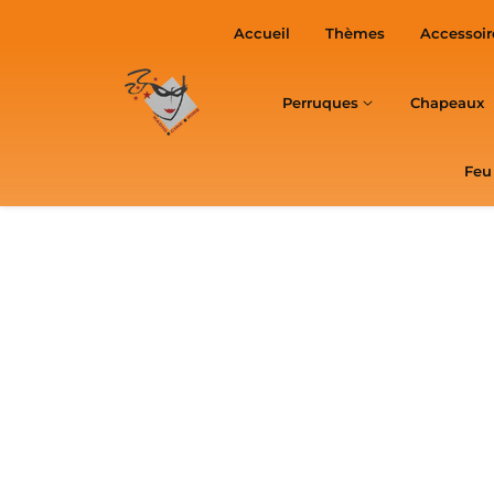
sser
Accueil
Thèmes
Accessoir
ntenu
Perruques
Chapeaux
Feu 
Passer aux
informations
produits